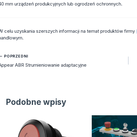
40 mm urządzeń produkcyjnych lub ogrodzeń ochronnych.
W celu uzyskania szerszych informacji na temat produktów firmy
handlowym.
Nawigacja
POPRZEDNI
Appear ABR Strumieniowanie adaptacyjne
wpisu
Podobne wpisy