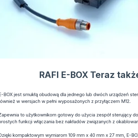
RAFI E-BOX Teraz takż
E-BOX jest smukłą obudową dla jednego lub dwóch urządzeń ste
również w wersjach w pełni wyposażonych z przyłączem M12.
Zapewnia to użytkownikom gotowy do użycia zespół sterujący do
prostych funkcji włączania bez nakładów związanych z okablowa
Dzięki kompaktowym wymiarom 109 mm x 40 mm x 27 mm, E-BOX i