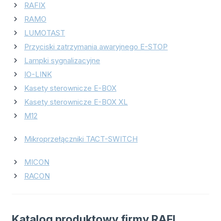
RAFIX
RAMO
LUMOTAST
Przyciski zatrzymania awaryjnego E-STOP
Lampki sygnalizacyjne
IO-LINK
Kasety sterownicze E-BOX
Kasety sterownicze E-BOX XL
M12
Mikroprzełączniki TACT-SWITCH
MICON
RACON
Katalog produktowy firmy RAFI