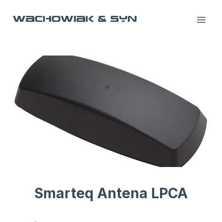
Przejdź
do
treści
Smarteq Antena LPCA