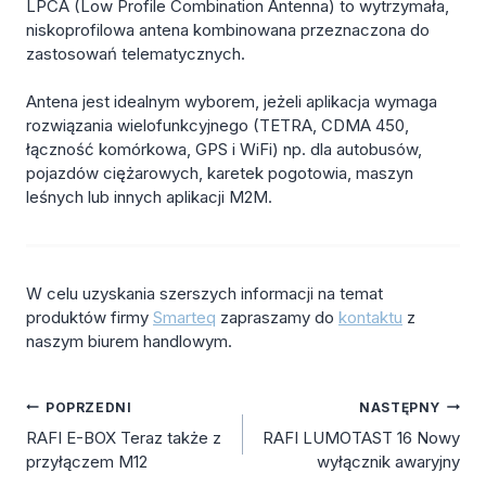
LPCA (Low Profile Combination Antenna) to wytrzymała,
niskoprofilowa antena kombinowana przeznaczona do
zastosowań telematycznych.
Antena jest idealnym wyborem, jeżeli aplikacja wymaga
rozwiązania wielofunkcyjnego (TETRA, CDMA 450,
łączność komórkowa, GPS i WiFi) np. dla autobusów,
pojazdów ciężarowych, karetek pogotowia, maszyn
leśnych lub innych aplikacji M2M.
W celu uzyskania szerszych informacji na temat
produktów firmy
Smarteq
zapraszamy do
kontaktu
z
naszym biurem handlowym.
Nawigacja
POPRZEDNI
NASTĘPNY
RAFI E-BOX Teraz także z
RAFI LUMOTAST 16 Nowy
wpisu
przyłączem M12
wyłącznik awaryjny