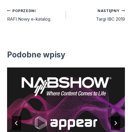
Nawigacja
POPRZEDNI
NASTĘPNY
RAFI Nowy e-katalog
Targi IBC 2019
wpisu
Podobne wpisy