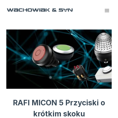
Przejdź
do
treści
RAFI MICON 5 Przyciski o
krótkim skoku