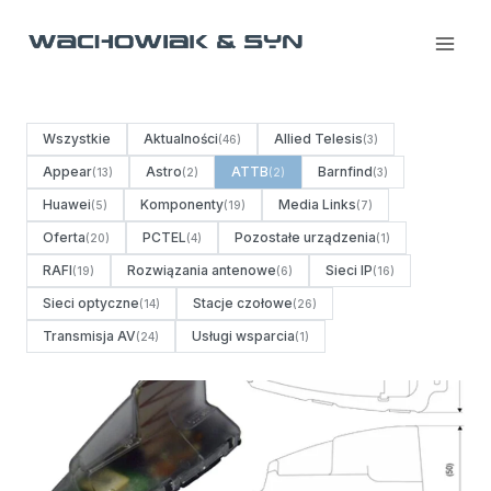
Przejdź
do
treści
Wszystkie
Aktualności
Allied Telesis
(46)
(3)
Appear
Astro
ATTB
Barnfind
(13)
(2)
(2)
(3)
Huawei
Komponenty
Media Links
(5)
(19)
(7)
Oferta
PCTEL
Pozostałe urządzenia
(20)
(4)
(1)
RAFI
Rozwiązania antenowe
Sieci IP
(19)
(6)
(16)
Sieci optyczne
Stacje czołowe
(14)
(26)
Transmisja AV
Usługi wsparcia
(24)
(1)