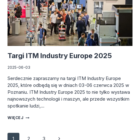
Targi ITM Industry Europe 2025
2025-06-03
Serdecznie zapraszamy na targi ITM Industry Europe
2025, które odbędą się w dniach 03-06 czerwca 2025 w
Poznaniu. ITM Industry Europe 2025 to nie tylko wystawa
najnowszych technologii i maszyn, ale przede wszystkim
spotkanie ludzi,…
TARGI
WIĘCEJ
ITM
INDUSTRY
EUROPE
Nawigacja
Następna
1
2
3
2025