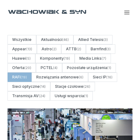
Przejdź
do
treści
Wszystkie
Aktualności
Allied Telesis
(46)
(3)
Appear
Astro
ATTB
Barnfind
(13)
(2)
(2)
(3)
Huawei
Komponenty
Media Links
(5)
(19)
(7)
Oferta
PCTEL
Pozostałe urządzenia
(20)
(4)
(1)
RAFI
Rozwiązania antenowe
Sieci IP
(19)
(6)
(16)
Sieci optyczne
Stacje czołowe
(14)
(26)
Transmisja AV
Usługi wsparcia
(24)
(1)