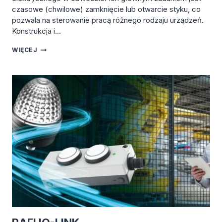
czasowe (chwilowe) zamknięcie lub otwarcie styku, co
pozwala na sterowanie pracą różnego rodzaju urządzeń.
Konstrukcja i…
RAFI
WIĘCEJ
PRZYCISKI:
ZASADA
DZIAŁANIA,
RODZAJE
I
ZASTOSOWANIE