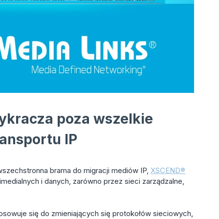
ykracza poza wszelkie
ransportu IP
 wszechstronna brama do migracji mediów IP,
XSCEND®
imedialnych i danych, zarówno przez sieci zarządzalne,
osowuje się do zmieniających się protokołów sieciowych,