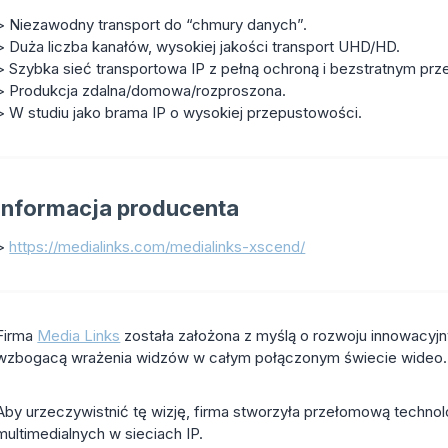
> Niezawodny transport do “chmury danych”.
> Duża liczba kanałów, wysokiej jakości transport UHD/HD.
> Szybka sieć transportowa IP z pełną ochroną i bezstratnym prz
> Produkcja zdalna/domowa/rozproszona.
> W studiu jako brama IP o wysokiej przepustowości.
Informacja producenta
>
https://medialinks.com/medialinks-xscend/
Firma
Media Links
została założona z myślą o rozwoju innowacyjnyc
wzbogacą wrażenia widzów w całym połączonym świecie wideo.
Aby urzeczywistnić tę wizję, firma stworzyła przełomową technolo
multimedialnych w sieciach IP.