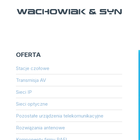
Przejdź
do
treści
OFERTA
Stacje czołowe
Transmisja AV
Sieci IP
Sieci optyczne
Pozostałe urządzenia telekomunikacyjne
Rozwiązania antenowe
Komponenty firmy RAFI