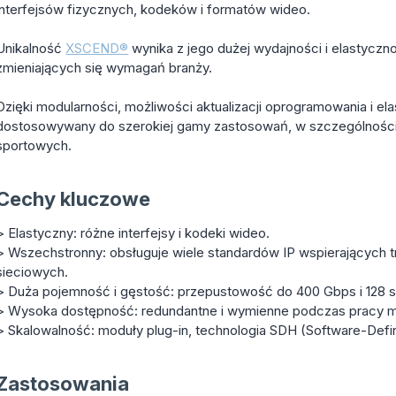
interfejsów fizycznych, kodeków i formatów wideo.
Unikalność
XSCEND®
wynika z jego dużej wydajności i elastyczn
zmieniających się wymagań branży.
Dzięki modularności, możliwości aktualizacji oprogramowania i ela
dostosowywany do szerokiej gamy zastosowań, w szczególności 
sportowych.
Cechy kluczowe
> Elastyczny: różne interfejsy i kodeki wideo.
> Wszechstronny: obsługuje wiele standardów IP wspierających t
sieciowych.
> Duża pojemność i gęstość: przepustowość do 400 Gbps i 128 
> Wysoka dostępność: redundantne i wymienne podczas pracy mod
> Skalowalność: moduły plug-in, technologia SDH (Software-Defi
Zastosowania