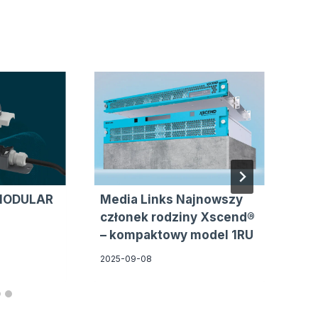
 MODULAR
Media Links Najnowszy
Wi
członek rodziny Xscend®
201
– kompaktowy model 1RU
2025-09-08