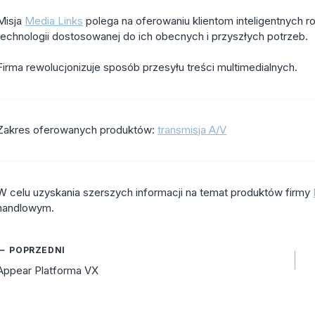
Misja
Media Links
polega na oferowaniu klientom inteligentnych
technologii dostosowanej do ich obecnych i przyszłych potrzeb.
Firma rewolucjonizuje sposób przesyłu treści multimedialnych.
Zakres oferowanych produktów:
transmisja A/V
W celu uzyskania szerszych informacji na temat produktów firmy
handlowym.
Nawigacja
POPRZEDNI
Appear Platforma VX
wpisu