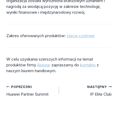
organizacja została wyróżniona branżowym uznaniem i
nagrodą za wiodącą pozycję w zakresie technologii,
wyniki finansowe i międzynarodowy rozwój.
Zakres oferowanych produktów:
stacje czołowe
W celu uzyskania szerszych informacji na temat
produktów firmy
Appear
zapraszamy do
kontaktu
z
naszym biurem handlowym.
Nawigacja
POPRZEDNI
NASTĘPNY
Huawei Partner Summit
IP Elite Club
wpisu