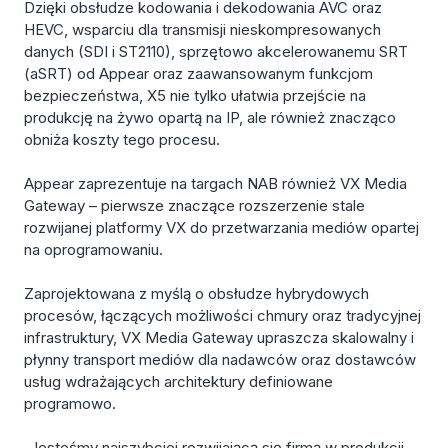
Dzięki obsłudze kodowania i dekodowania AVC oraz
HEVC, wsparciu dla transmisji nieskompresowanych
danych (SDI i ST2110), sprzętowo akcelerowanemu SRT
(aSRT) od Appear oraz zaawansowanym funkcjom
bezpieczeństwa, X5 nie tylko ułatwia przejście na
produkcję na żywo opartą na IP, ale również znacząco
obniża koszty tego procesu.
Appear zaprezentuje na targach NAB również VX Media
Gateway – pierwsze znaczące rozszerzenie stale
rozwijanej platformy VX do przetwarzania mediów opartej
na oprogramowaniu.
Zaprojektowana z myślą o obsłudze hybrydowych
procesów, łączących możliwości chmury oraz tradycyjnej
infrastruktury, VX Media Gateway upraszcza skalowalny i
płynny transport mediów dla nadawców oraz dostawców
usług wdrażających architektury definiowane
programowo.
„Jesteśmy najszybciej rozwijającą się firmą w produkcji